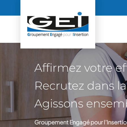
Passer
au
contenu
Affirmez votre ef
Recrutez dans la 
Agissons ensem
Groupement Engagé pour l’Insertio