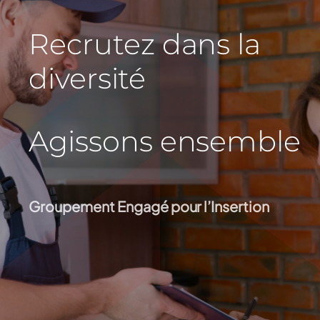
LE CLUB GEI-38
Recrutez dans la
CONTACT
diversité
Agissons ensemble
Groupement Engagé pour l’Insertion